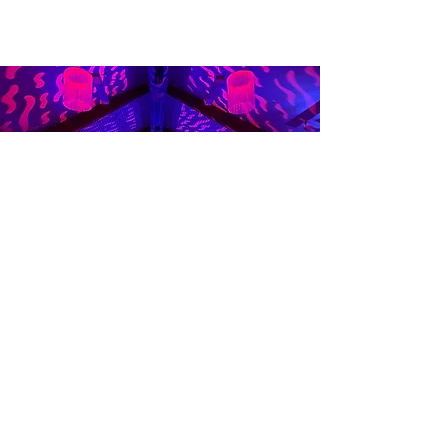
Un événement réussi ne
s'improvise pas,
il se conçoit