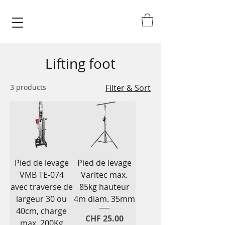
Lifting foot
3 products
Filter & Sort
Pied de levage
Pied de levage
VMB TE-074
Varitec max.
avec traverse de
85kg hauteur
largeur 30 ou
4m diam. 35mm
40cm, charge
Price
CHF 25.00
max. 200Kg