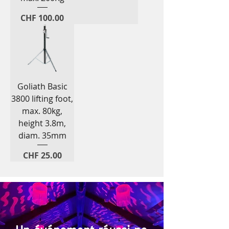
Price
CHF 100.00
Goliath Basic
3800 lifting foot,
max. 80kg,
height 3.8m,
diam. 35mm
Price
CHF 25.00