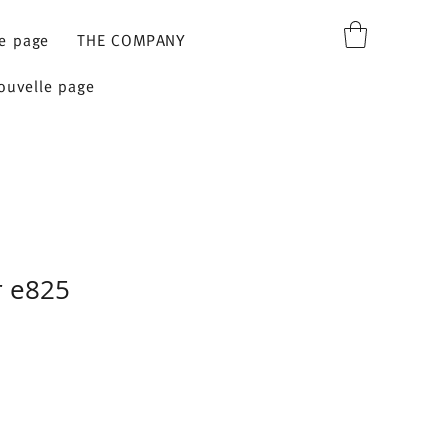
e page
THE COMPANY
ouvelle page
r e825